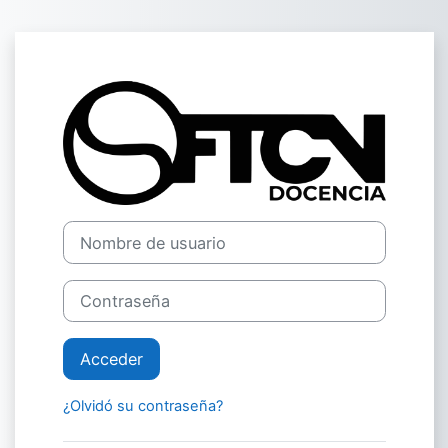
Salta al contenido principal
Entrar a Feder
Nombre de usuario
Contraseña
Acceder
¿Olvidó su contraseña?