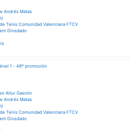
ue Andrés Matas
iz
 de Tenis Comunidad Valenciana FTCV
llem Diosdado
is
Nivel 1 - 48º promoción
es Altur Gascón
ue Andrés Matas
iz
 de Tenis Comunidad Valenciana FTCV
llem Diosdado